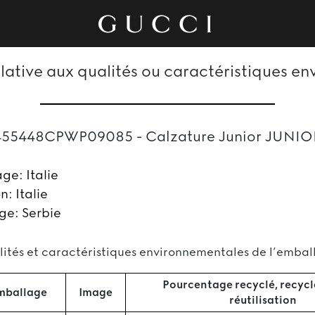
elative aux qualités ou caractéristiques e
455448CPWP09085 - Calzature Junior JUNIO
age: Italie
on: Italie
ge: Serbie
ités et caractéristiques environnementales de l’emba
Pourcentage recyclé, recycla
mballage
Image
réutilisation