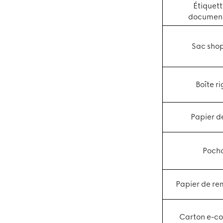
Étiquett
document
Sac sho
Boîte ri
Papier d
Poch
Papier de re
Carton e-c