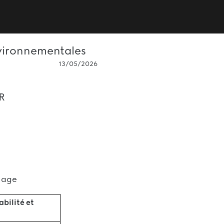
nvironnementales
13/05/2026
R
llage
bilité et